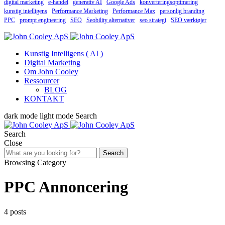
digital marketing
e-handel
generativ AI
Google Ads
konverteringsoptimering
kunstig intelligens
Performance Marketing
Performance Max
personlig branding
PPC
prompt engineering
SEO
Seobility alternativer
seo strategi
SEO værktøjer
Kunstig Intelligens ( AI )
Digital Marketing
Om John Cooley
Ressourcer
BLOG
KONTAKT
dark mode
light mode
Search
Search
Close
Search
Browsing Category
PPC Annoncering
4 posts