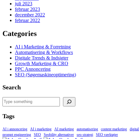
juli 2023
februar 2023
december 2022
februar 2022
Categories
AI i Marketing & Forretning
Automatisering & Workflows
Digitale Trends & Indsigter
Growth Marketing & CRO
PPC Annoncering
SEO (Søgemaskineoptimering)
Search
Search
Tags
AI i annoncering
AI i marketing
AI marketing
automatisering
content marketing
digita
prompt engineering
SEO
Seobility alternativer
seo strategi
SEO værktøjer