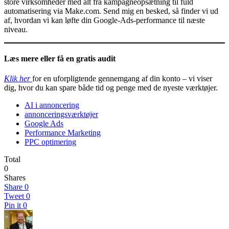
store virksomheder med alt fra kampagneopsætning til fuld
automatisering via Make.com. Send mig en besked, så finder vi ud
af, hvordan vi kan løfte din Google‑Ads‑performance til næste
niveau.
Læs mere eller få en gratis audit
Klik her
for en uforpligtende gennemgang af din konto – vi viser
dig, hvor du kan spare både tid og penge med de nyeste værktøjer.
AI i annoncering
annonceringsværktøjer
Google Ads
Performance Marketing
PPC optimering
Total
0
Shares
Share
0
Tweet
0
Pin it
0