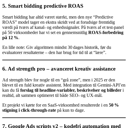
5. Smart bidding predictive ROAS
Smart bidding har altid været stærkt, men den nye “Predictive
ROAS” model tager en ekstra skridt ved at forudsige fremtidig
værdi på tværs af kanal‑ og enhedssignaler. På tværs af et test‑panel
på 50 virksomheder har vi set en gennemsnitlig
ROAS‑forbedring
på 12 %
.
En lille note: Giv algoritmen mindst 30 dages historik, før du
evaluatorer resultaterne – den har brug for tid til at “lære”.
6. Ad strength pro – avanceret kreativ assistance
Ad strength blev for nogle til en “grå zone”, men i 2025 er den
blevet til en fuld kreativ assistent. Med integration til Gemini‑API’en
kan du få
forslag til headline‑variabler, beskrivelser og billeder
i
realtid, alt sammen optimeret til både SEO‑ og UX‑mål.
Et projekt vi kørte for en SaaS‑virksomhed resulterede i en
50 %
stigning i click‑through‑rate
på kun to dage.
7. Google Ads scripts v2 – kodefri automation med