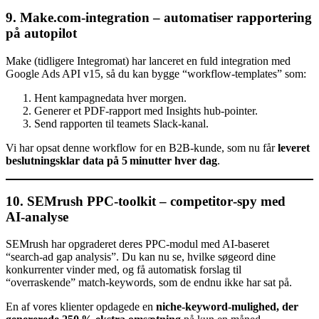
9. Make.com‑integration – automatiser rapportering
på autopilot
Make (tidligere Integromat) har lanceret en fuld integration med
Google Ads API v15, så du kan bygge “workflow‑templates” som:
Hent kampagnedata hver morgen.
Generer et PDF‑rapport med Insights hub‑pointer.
Send rapporten til teamets Slack‑kanal.
Vi har opsat denne workflow for en B2B‑kunde, som nu får
leveret
beslutningsklar data på 5 minutter hver dag
.
10. SEMrush PPC‑toolkit – competitor‑spy med
AI‑analyse
SEMrush har opgraderet deres PPC‑modul med AI‑baseret
“search‑ad gap analysis”. Du kan nu se, hvilke søgeord dine
konkurrenter vinder med, og få automatisk forslag til
“overraskende” match‑keywords, som de endnu ikke har sat på.
En af vores klienter opdagede en
niche‑keyword‑mulighed, der