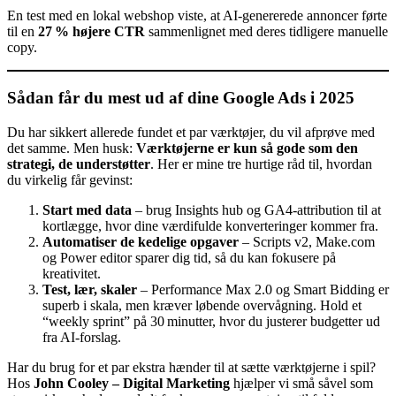
En test med en lokal webshop viste, at AI‑genererede annoncer førte
til en
27 % højere CTR
sammenlignet med deres tidligere manuelle
copy.
Sådan får du mest ud af dine Google Ads i 2025
Du har sikkert allerede fundet et par værktøjer, du vil afprøve med
det samme. Men husk:
Værktøjerne er kun så gode som den
strategi, de understøtter
. Her er mine tre hurtige råd til, hvordan
du virkelig får gevinst:
Start med data
– brug Insights hub og GA4‑attribution til at
kortlægge, hvor dine værdifulde konverteringer kommer fra.
Automatiser de kedelige opgaver
– Scripts v2, Make.com
og Power editor sparer dig tid, så du kan fokusere på
kreativitet.
Test, lær, skaler
– Performance Max 2.0 og Smart Bidding er
superb i skala, men kræver løbende overvågning. Hold et
“weekly sprint” på 30 minutter, hvor du justerer budgetter ud
fra AI‑forslag.
Har du brug for et par ekstra hænder til at sætte værktøjerne i spil?
Hos
John Cooley – Digital Marketing
hjælper vi små såvel som