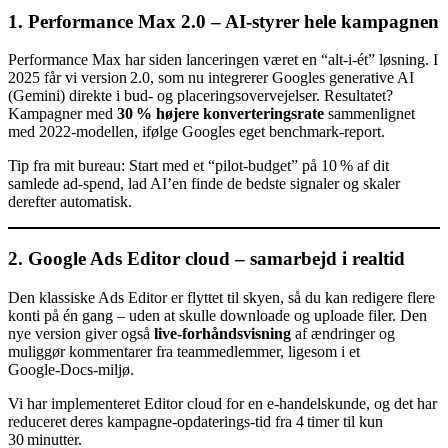
1. Performance Max 2.0 – AI‑styrer hele kampagnen
Performance Max har siden lanceringen været en “alt‑i‑ét” løsning. I
2025 får vi version 2.0, som nu integrerer Googles generative AI
(Gemini) direkte i bud‑ og placeringsovervejelser. Resultatet?
Kampagner med
30 % højere konverteringsrate
sammenlignet
med 2022‑modellen, ifølge Googles eget benchmark‑report.
Tip fra mit bureau: Start med et “pilot‑budget” på 10 % af dit
samlede ad‑spend, lad AI’en finde de bedste signaler og skaler
derefter automatisk.
2. Google Ads Editor cloud – samarbejd i realtid
Den klassiske Ads Editor er flyttet til skyen, så du kan redigere flere
konti på én gang – uden at skulle downloade og uploade filer. Den
nye version giver også
live‑forhåndsvisning
af ændringer og
muliggør kommentarer fra teammedlemmer, ligesom i et
Google‑Docs‑miljø.
Vi har implementeret Editor cloud for en e‑handelskunde, og det har
reduceret deres kampagne‑opdaterings‑tid fra 4 timer til kun
30 minutter.