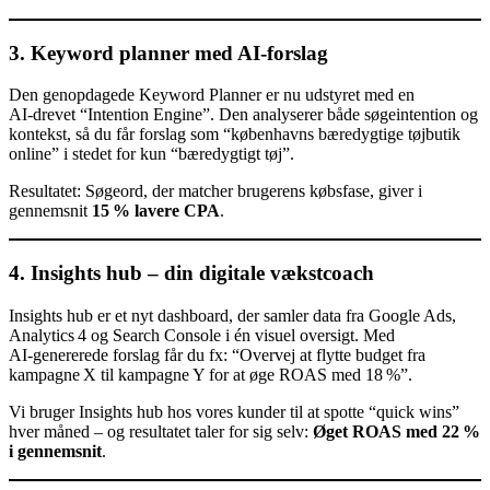
3. Keyword planner med AI‑forslag
Den genopdagede Keyword Planner er nu udstyret med en
AI‑drevet “Intention Engine”. Den analyserer både søgeintention og
kontekst, så du får forslag som “københavns bæredygtige tøjbutik
online” i stedet for kun “bæredygtigt tøj”.
Resultatet: Søgeord, der matcher brugerens købsfase, giver i
gennemsnit
15 % lavere CPA
.
4. Insights hub – din digitale vækstcoach
Insights hub er et nyt dashboard, der samler data fra Google Ads,
Analytics 4 og Search Console i én visuel oversigt. Med
AI‑genererede forslag får du fx: “Overvej at flytte budget fra
kampagne X til kampagne Y for at øge ROAS med 18 %”.
Vi bruger Insights hub hos vores kunder til at spotte “quick wins”
hver måned – og resultatet taler for sig selv:
Øget ROAS med 22 %
i gennemsnit
.