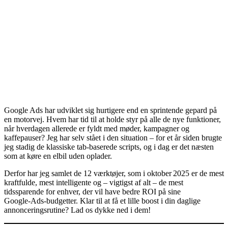
Google Ads har udviklet sig hurtigere end en sprintende gepard på
en motorvej. Hvem har tid til at holde styr på alle de nye funktioner,
når hverdagen allerede er fyldt med møder, kampagner og
kaffepauser? Jeg har selv stået i den situation – for et år siden brugte
jeg stadig de klassiske tab‑baserede scripts, og i dag er det næsten
som at køre en elbil uden oplader.
Derfor har jeg samlet de 12 værktøjer, som i oktober 2025 er de mest
kraftfulde, mest intelligente og – vigtigst af alt – de mest
tidssparende for enhver, der vil have bedre ROI på sine
Google‑Ads‑budgetter. Klar til at få et lille boost i din daglige
annonceringsrutine? Lad os dykke ned i dem!