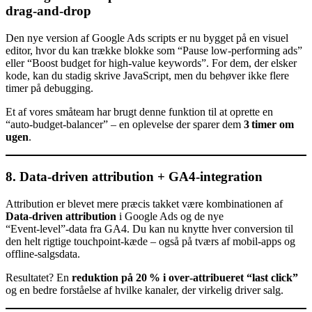
drag‑and‑drop
Den nye version af Google Ads scripts er nu bygget på en visuel
editor, hvor du kan trække blokke som “Pause low‑performing ads”
eller “Boost budget for high‑value keywords”. For dem, der elsker
kode, kan du stadig skrive JavaScript, men du behøver ikke flere
timer på debugging.
Et af vores småteam har brugt denne funktion til at oprette en
“auto‑budget‑balancer” – en oplevelse der sparer dem
3 timer om
ugen
.
8. Data‑driven attribution + GA4‑integration
Attribution er blevet mere præcis takket være kombinationen af
Data‑driven attribution
i Google Ads og de nye
“Event‑level”‑data fra GA4. Du kan nu knytte hver conversion til
den helt rigtige touchpoint‑kæde – også på tværs af mobil‑apps og
offline‑salgsdata.
Resultatet? En
reduktion på 20 % i over‑attribueret “last click”
og en bedre forståelse af hvilke kanaler, der virkelig driver salg.