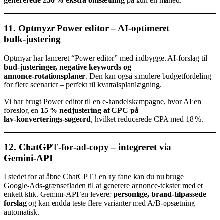
genererede 250 % ekstra omsætning
på kun en måned.
11. Optmyzr Power editor – AI‑optimeret
bulk‑justering
Optmyzr har lanceret “Power editor” med indbygget AI‑forslag til
bud‑justeringer, negative keywords og
annonce‑rotationsplaner
. Den kan også simulere budgetfordeling
for flere scenarier – perfekt til kvartalsplanlægning.
Vi har brugt Power editor til en e‑handelskampagne, hvor AI’en
foreslog en
15 % nedjustering af CPC på
lav‑konverterings‑søgeord
, hvilket reducerede CPA med 18 %.
12. ChatGPT‑for‑ad‑copy – integreret via
Gemini‑API
I stedet for at åbne ChatGPT i en ny fane kan du nu bruge
Google‑Ads‑grænsefladen til at generere annonce‑tekster med et
enkelt klik. Gemini‑API’en leverer
personlige, brand‑tilpassede
forslag
og kan endda teste flere varianter med A/B‑opsætning
automatisk.