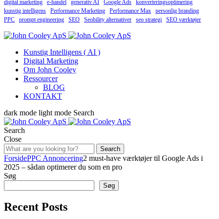
digital marketing
e-handel
generativ AI
Google Ads
konverteringsoptimering
kunstig intelligens
Performance Marketing
Performance Max
personlig branding
PPC
prompt engineering
SEO
Seobility alternativer
seo strategi
SEO værktøjer
Kunstig Intelligens ( AI )
Digital Marketing
Om John Cooley
Ressourcer
BLOG
KONTAKT
dark mode
light mode
Search
Search
Close
Search
Forside
PPC Annoncering
2 must‑have værktøjer til Google Ads i
2025 – sådan optimerer du som en pro
Søg
Søg
Recent Posts