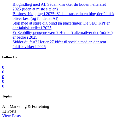
Blogindlæg med AI: Sådan knækker du koden i efteråret
2025 (uden at miste sjælen)
Business blogging i 2025: Sådan starter du en blog der faktisk
bliver læst (og fundet af AI)
Stop med at stirre dig blind på placeringer: De SEO KPI’er
der faktisk tæller i 2025
Er Seobility pengene værd? Her er 5 alternativer der (måske)
er bedre i 2025
Sidder du fast? Her er 27 idéer til sociale medier, der rent
faktisk virker i 2025
Follow Us
0
0
0
0
0
Topics
AI i Marketing & Forretning
12
Posts
View Posts