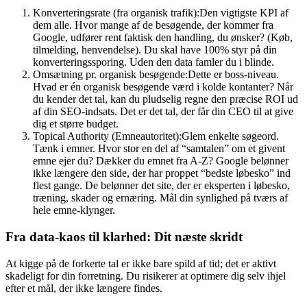
Konverteringsrate (fra organisk trafik):Den vigtigste KPI af
dem alle. Hvor mange af de besøgende, der kommer fra
Google, udfører rent faktisk den handling, du ønsker? (Køb,
tilmelding, henvendelse). Du skal have 100% styr på din
konverteringssporing. Uden den data famler du i blinde.
Omsætning pr. organisk besøgende:Dette er boss-niveau.
Hvad er én organisk besøgende værd i kolde kontanter? Når
du kender det tal, kan du pludselig regne den præcise ROI ud
af din SEO-indsats. Det er det tal, der får din CEO til at give
dig et større budget.
Topical Authority (Emneautoritet):Glem enkelte søgeord.
Tænk i emner. Hvor stor en del af “samtalen” om et givent
emne ejer du? Dækker du emnet fra A-Z? Google belønner
ikke længere den side, der har proppet “bedste løbesko” ind
flest gange. De belønner det site, der er eksperten i løbesko,
træning, skader og ernæring. Mål din synlighed på tværs af
hele emne-klynger.
Fra data-kaos til klarhed: Dit næste skridt
At kigge på de forkerte tal er ikke bare spild af tid; det er aktivt
skadeligt for din forretning. Du risikerer at optimere dig selv ihjel
efter et mål, der ikke længere findes.