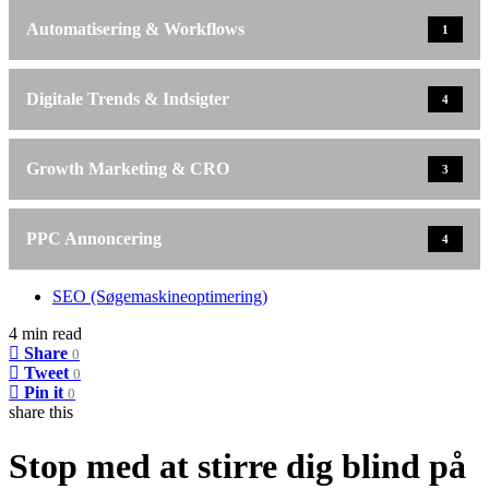
Automatisering & Workflows
1
Digitale Trends & Indsigter
4
Growth Marketing & CRO
3
PPC Annoncering
4
SEO (Søgemaskineoptimering)
4 min read
Share
0
Tweet
0
Pin it
0
share this
Stop med at stirre dig blind på