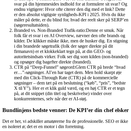
svar på din hjemmesides indhold for at formulere sit svar? Og
endnu vigtigere: Hvor ofte citerer den dig med et link? Dette
er den absolut vigtigste synligheds-KPI i 2025. Hvis du ikke
måler på dette, er du blind for, hvad der reelt sker på SERP’en
(søgeresultatsiden).
Branded vs. Non-Branded Trafik-ratio:Denne er smuk. Når
folk får et svar i en AI Overview, nævner den ofte brands og
kilder. De klikker måske ikke, men de husker dig. En stigning
i din brandede søgetrafik (folk der søger direkte på dit
firmanavn) er et klokkeklart tegn på, at din GEO- og
autoritetsindsats virker. Folk ser dig som kilden (non-branded)
og opsøger dig bagefter direkte (branded).
CTR på “Deep-Funnel” søgeord:Glem CTR på brede “hvad
er…”-søgninger. AI’en har taget dem. Men hold skarpt øje
med din Click-Through Rate (CTR) på de kommercielle
søgninger – dem tæt på en beslutning (“køb”, “pris”, “bedste
X til Y”). Her er et klik guld værd, og en høj CTR er et tegn
på, at dit snippet (din titel og beskrivelse) vinder over
konkurrenternes, selv når der er AI-støj.
Bundlinjens bedste venner: De KPI’er din chef elsker
Det er her, vi adskiller amatørerne fra de professionelle. SEO er ikke
en isoleret ø; det er en motor i din forretning.