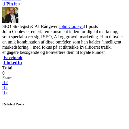
Pin it
0
SEO Strategist & AI-Rådgiver
John Cooley
31 posts
John Cooley er en erfaren konsulent inden for digital marketing,
som specialiserer sig i SEO, AI og growth marketing. Han tilbyder
en unik kombination af disse områder, som han kalder "intelligent
markedsføring", med fokus på at tiltrække kvalificeret trafik,
engagere besøgende og konvertere dem til loyale kunder.
Facebook
LinkedIn
Total
0
Shares
0
0
0
Related Posts