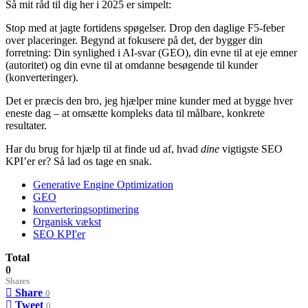
Så mit råd til dig her i 2025 er simpelt:
Stop med at jagte fortidens spøgelser. Drop den daglige F5-feber
over placeringer. Begynd at fokusere på det, der bygger din
forretning: Din synlighed i AI-svar (GEO), din evne til at eje emner
(autoritet) og din evne til at omdanne besøgende til kunder
(konverteringer).
Det er præcis den bro, jeg hjælper mine kunder med at bygge hver
eneste dag – at omsætte kompleks data til målbare, konkrete
resultater.
Har du brug for hjælp til at finde ud af, hvad
dine
vigtigste SEO
KPI’er er? Så lad os tage en snak.
Generative Engine Optimization
GEO
konverteringsoptimering
Organisk vækst
SEO KPI'er
Total
0
Shares
Share
0
Tweet
0