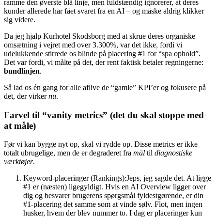
ramme den øverste blå linje, men fuldstændig ignorerer, at deres
kunder allerede har fået svaret fra en AI – og måske aldrig klikker
sig videre.
Da jeg hjalp Kurhotel Skodsborg med at skrue deres organiske
omsætning i vejret med over 3.300%, var det ikke, fordi vi
udelukkende stirrede os blinde på placering #1 for “spa ophold”.
Det var fordi, vi målte på det, der rent faktisk betaler regningerne:
bundlinjen
.
Så lad os én gang for alle aflive de “gamle” KPI’er og fokusere på
det, der virker
nu
.
Farvel til “vanity metrics” (det du skal stoppe med
at måle)
Før vi kan bygge nyt op, skal vi rydde op. Disse metrics er ikke
totalt ubrugelige, men de er degraderet fra
mål
til
diagnostiske
værktøjer
.
Keyword-placeringer (Rankings):Jeps, jeg sagde det. At ligge
#1 er (næsten) ligegyldigt. Hvis en AI Overview ligger over
dig og besvarer brugerens spørgsmål fyldestgørende, er din
#1-placering det samme som at vinde sølv. Flot, men ingen
husker, hvem der blev nummer to. I dag er placeringer kun