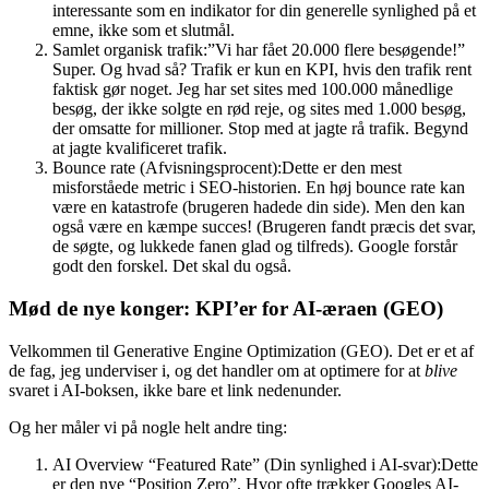
interessante som en indikator for din generelle synlighed på et
emne, ikke som et slutmål.
Samlet organisk trafik:”Vi har fået 20.000 flere besøgende!”
Super. Og hvad så? Trafik er kun en KPI, hvis den trafik rent
faktisk gør noget. Jeg har set sites med 100.000 månedlige
besøg, der ikke solgte en rød reje, og sites med 1.000 besøg,
der omsatte for millioner. Stop med at jagte rå trafik. Begynd
at jagte kvalificeret trafik.
Bounce rate (Afvisningsprocent):Dette er den mest
misforståede metric i SEO-historien. En høj bounce rate kan
være en katastrofe (brugeren hadede din side). Men den kan
også være en kæmpe succes! (Brugeren fandt præcis det svar,
de søgte, og lukkede fanen glad og tilfreds). Google forstår
godt den forskel. Det skal du også.
Mød de nye konger: KPI’er for AI-æraen (GEO)
Velkommen til Generative Engine Optimization (GEO). Det er et af
de fag, jeg underviser i, og det handler om at optimere for at
blive
svaret i AI-boksen, ikke bare et link nedenunder.
Og her måler vi på nogle helt andre ting:
AI Overview “Featured Rate” (Din synlighed i AI-svar):Dette
er den nye “Position Zero”. Hvor ofte trækker Googles AI-