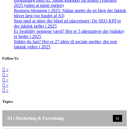
Blogindlæg med AI: Sådan knækker du koden i efteråret
2025 (uden at miste sjælen)
Business blogging i 2025: Sådan starter du en blog der faktisk
bliver læst (og fundet af AI)
Stop med at stirre dig blind på placeringer: De SEO KPI’er
der faktisk tæller i 2025
Er Seobility pengene værd? Her er 5 alternativer der (måske)
er bedre i 2025
Sidder du fast? Her er 27 idéer til sociale medier, der rent
faktisk virker i 2025
Follow Us
0
0
0
0
0
Topics
AI i Marketing & Forretning
12