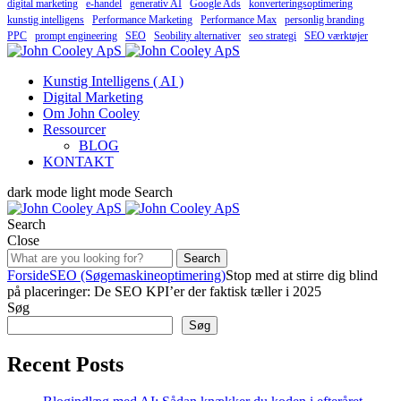
digital marketing
e-handel
generativ AI
Google Ads
konverteringsoptimering
kunstig intelligens
Performance Marketing
Performance Max
personlig branding
PPC
prompt engineering
SEO
Seobility alternativer
seo strategi
SEO værktøjer
Kunstig Intelligens ( AI )
Digital Marketing
Om John Cooley
Ressourcer
BLOG
KONTAKT
dark mode
light mode
Search
Search
Close
Search
Forside
SEO (Søgemaskineoptimering)
Stop med at stirre dig blind
på placeringer: De SEO KPI’er der faktisk tæller i 2025
Søg
Søg
Recent Posts