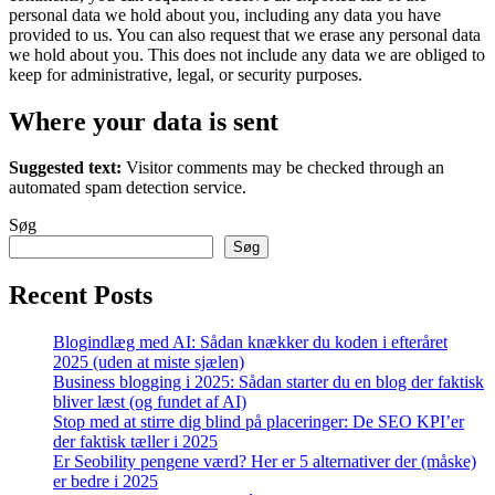
personal data we hold about you, including any data you have
provided to us. You can also request that we erase any personal data
we hold about you. This does not include any data we are obliged to
keep for administrative, legal, or security purposes.
Where your data is sent
Suggested text:
Visitor comments may be checked through an
automated spam detection service.
Søg
Søg
Recent Posts
Blogindlæg med AI: Sådan knækker du koden i efteråret
2025 (uden at miste sjælen)
Business blogging i 2025: Sådan starter du en blog der faktisk
bliver læst (og fundet af AI)
Stop med at stirre dig blind på placeringer: De SEO KPI’er
der faktisk tæller i 2025
Er Seobility pengene værd? Her er 5 alternativer der (måske)
er bedre i 2025