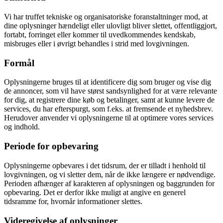
Vi har truffet tekniske og organisatoriske foranstaltninger mod, at
dine oplysninger hændeligt eller ulovligt bliver slettet, offentliggjort,
fortabt, forringet eller kommer til uvedkommendes kendskab,
misbruges eller i øvrigt behandles i strid med lovgivningen.
Formål
Oplysningerne bruges til at identificere dig som bruger og vise dig
de annoncer, som vil have størst sandsynlighed for at være relevante
for dig, at registrere dine køb og betalinger, samt at kunne levere de
services, du har efterspurgt, som f.eks. at fremsende et nyhedsbrev.
Herudover anvender vi oplysningerne til at optimere vores services
og indhold.
Periode for opbevaring
Oplysningerne opbevares i det tidsrum, der er tilladt i henhold til
lovgivningen, og vi sletter dem, når de ikke længere er nødvendige.
Perioden afhænger af karakteren af oplysningen og baggrunden for
opbevaring. Det er derfor ikke muligt at angive en generel
tidsramme for, hvornår informationer slettes.
Videregivelse af oplysninger