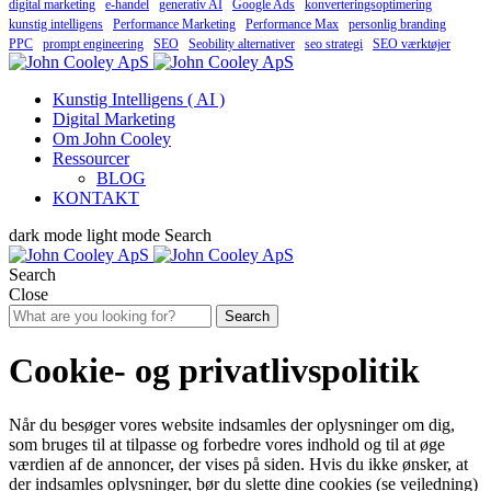
digital marketing
e-handel
generativ AI
Google Ads
konverteringsoptimering
kunstig intelligens
Performance Marketing
Performance Max
personlig branding
PPC
prompt engineering
SEO
Seobility alternativer
seo strategi
SEO værktøjer
Kunstig Intelligens ( AI )
Digital Marketing
Om John Cooley
Ressourcer
BLOG
KONTAKT
dark mode
light mode
Search
Search
Close
Search
Cookie- og privatlivspolitik
Når du besøger vores website indsamles der oplysninger om dig,
som bruges til at tilpasse og forbedre vores indhold og til at øge
værdien af de annoncer, der vises på siden. Hvis du ikke ønsker, at
der indsamles oplysninger, bør du slette dine cookies (se vejledning)